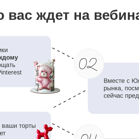
st
Вместе с Юлией
сдела
рынка, посмотрим что 
сейчас предлагают кон
и торты
Узнаете, какой декор в
чтобы было дёшево для
но дорого (в самом 
для клиента
ам