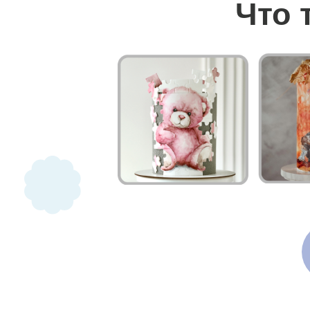
Что 
Посмотрите, какие техники
декора
нужно знать каждом
кондитеру,
чтобы воплощать