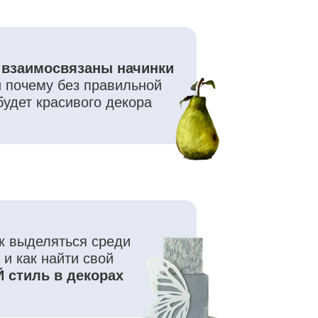
ся среди
и свой
екорах
: