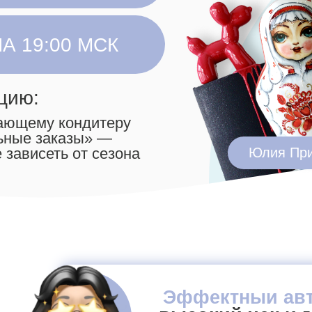
9:00 МСК
:
му кондитеру
 заказы» —
сеть от сезона
Юлия Припутнева
Т
Эффектныи авторскии 
высокий чек и гаранти
внимание клиент