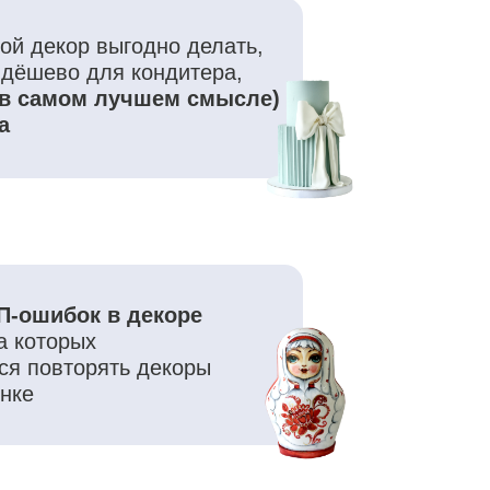
 декоре
ть декоры
язаны начинки
ез правильной
вого декора