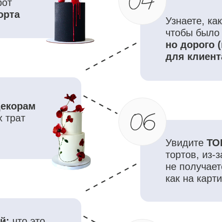
Увидите
ТОП-ошибок в
тортов, из-за которых
не получается повторя
как на картинке
 это
в
Узнаете
как взаимосв
и декоры
, и почему б
начинки не будет краси
го
ля