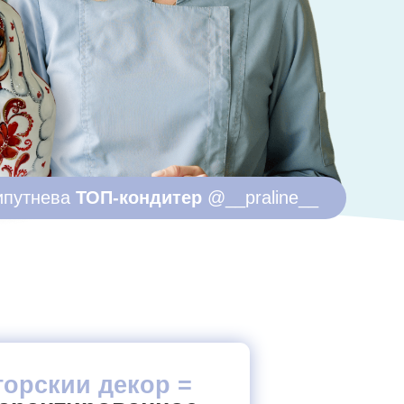
ОП-кондитер
@__praline__
декор =
рованное
ов