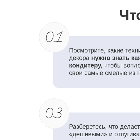
свои самые смелые из Pintere
Разберетесь, что делает ваш
«дешёвыми» и отпугивает
заказчиков, а что наоборот
поднимает ценность торта
Поймете,
как учиться декор
ЭКОНОМНО
, без пустых трат
на шоколад и масло