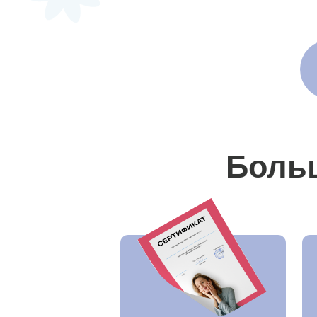
Именной сертификат
Гайд
об участии в вебинаре
стоим
В
Ю