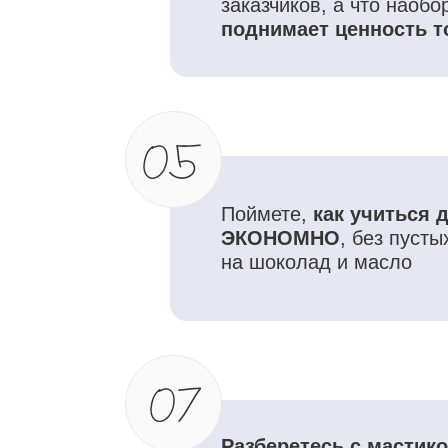
Разберетесь с мастикой:
что
за зверь, как с ним работать
и почему кондитеру нельзя
исключать мастику из декоро
Заберете
подборку любимо
инвентаря и ингредиентов
д
декора от Юлии Припутневой