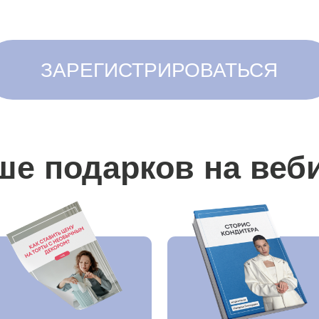
Га
 «Как считать
Гайд «Как кондитеру
визу
ость декора для
правильно вести
клиента»
сторис»
едущая вебинара
лия Припутнева
Больше
6 лет
развивается в кондитерском де