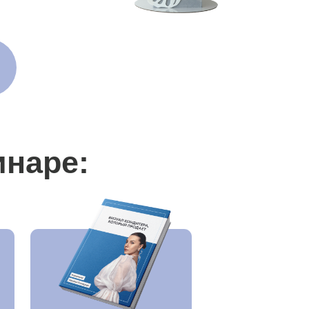
йд «Продающий
ал для соцсетей
кондитера»
ле