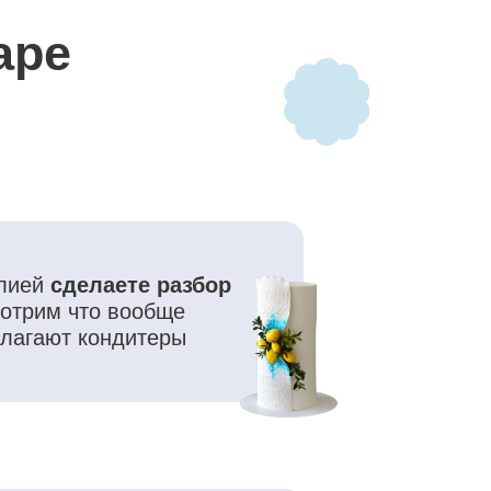
ете разбор
вообще
дитеры
ыгодно делать,
 кондитера,
лучшем смысле)