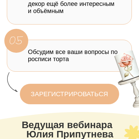
Юлия Припутнева
ТОП-кондитер
@__praline__
Запишитесь
на мастер-класс
И получите подарки
за регистрацию и за участие
в мастер-классе
Четверг, 6 августа