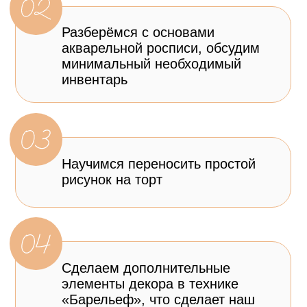
Больше
6 лет
развивается
в кондитерском деле
Прошла путь от учителя
с зарплатой 10 тыс.
до востребованного кондитера
с многотысячной аудиторией
Максимальный доход от продажи
тортов и десертов на заказ
800 тыс.
рублей в месяц
На заработанные от курсов и
тортов деньги
построила дом
для своей семьи
Является преподавателем
в топовой кондитерской школе