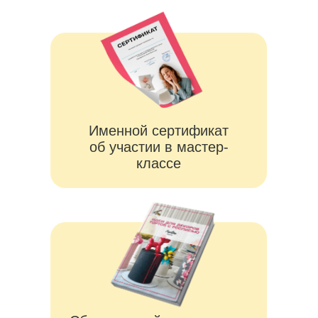
Что будет на
мастер-классе:
Научимся покрывать торт
мастикой
тонким слоем и без
заметных швов, обсудим, как
подготовить торт к росписи
Разберёмся с основами
акварельной росписи
, обсудим
минимальный необходимый
инвентарь
Научимся переносить простой
рисунок
на торт