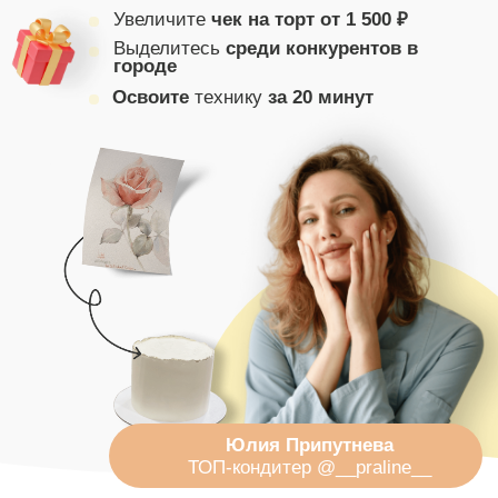
Юлия Припутнева
ТОП-кондитер @__praline__
Делаем потрясающий декор,
который сводит с ума весь
интернет и заказчиков!
Получится даже у тех, кто считает,
что не умеет рисовать