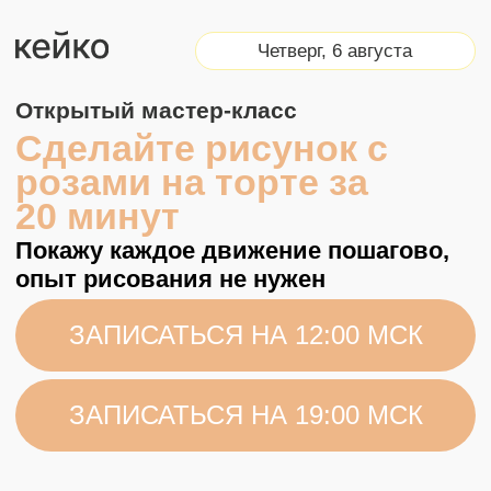
Четверг, 6 августа
Открытый мастер-класс
Сделайте рисунок с
розами на торте за
20 минут
Покажу каждое движение пошагово,
опыт рисования не нужен
ЗАПИСАТЬСЯ НА 12:00 МСК
ЗАПИСАТЬСЯ НА 19:00 МСК
Увеличите
чек на торт от 1 500 ₽
Выделитесь
среди конкурентов в
городе
Освоите
технику
за 20 минут