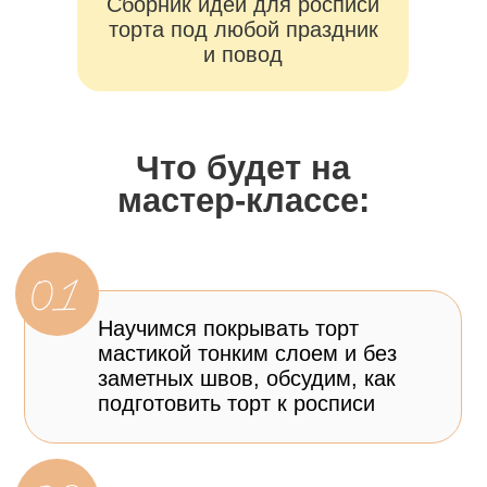
Сделаем дополнительные
элементы декора в технике
«Барельеф»
, что сделает наш
декор ещё более интересным
и объёмным
Обсудим все ваши вопросы по
росписи
торта
ЗАРЕГИСТРИРОВАТЬСЯ
Ведущая вебинара
Юлия Припутнева