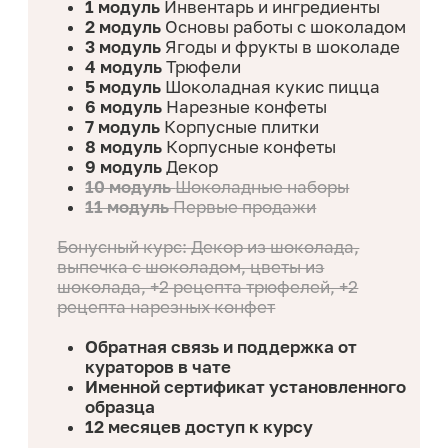
СБОРНИК ПО КУКИС
Фисташка
Курага/грецкий орех
Нутелла-Миндаль-Клюква-Изюм
Маршмеллоу Буэно
Milky Way
Oreo
Кокос-Малина
Черника-Лимон
Груша — Дор блю
Арахис-Банан