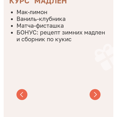
Постоянно
проходит обучение
и
повышает свою квалификацию
Много экспериментирует
и
создает новое
Алексей Осипов
ТОП-кондитер