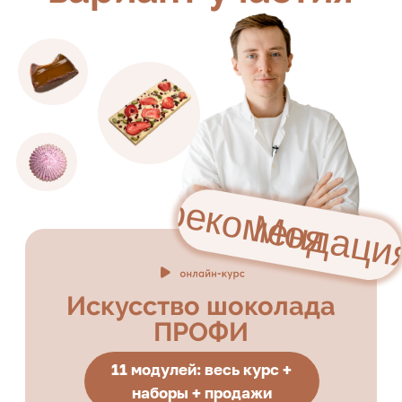
ПРОФИ
11 модулей: весь курс +
наборы + продажи
Второй курс в подарок
1 модуль
Инвентарь и ингредиенты
2 модуль
Основы работы с шоколадом
3 модуль
Ягоды и фрукты в шоколаде
4 модуль
Трюфели
5 модуль
Шоколадная кукис пицца
6 модуль
Нарезные конфеты
7 модуль
Корпусные плитки
8 модуль
Корпусные конфеты
9 модуль
Декор
10 модуль
Шоколадные наборы
11 модуль
Первые продажи
Бонусный курс:
Декор из шоколада,
выпечка с шоколадом, цветы из
шоколада, +2 рецепта трюфелей, +2
рецепта нарезных конфет
Обратная связь и поддержка от
кураторов в чате
Именной сертификат установленного
образца
12 месяцев доступ к курсу