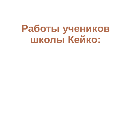
АНО ДПО “Академия кондитерского
искусства”
ИНН 5407982134
ОГРН 1215400030010