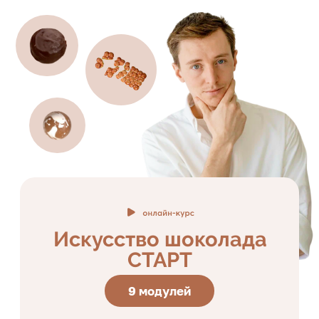
1.415 ₽/мес.
в рассрочку без переплат на 12 месяцев
16.990 ₽
выгода
5000р
21.990 ₽
ПОЛНАЯ ПРОГРАММА
ЗАПИСАТЬСЯ
Ваши подарки
за полную оплату,
в рассрочку
от банков или Долями