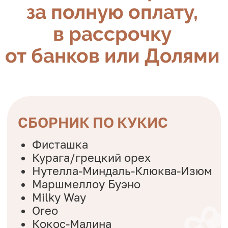
Тариф ПРОФИ
КУРС "МАДЛЕН"
Мак-лимон
Ваниль-клубника
Матча-фисташка
БОНУС: рецепт зимних мадлен
и сборник по кукис