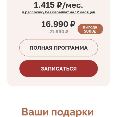
Тариф ПРОФИ
ПП КОНФЕТЫ И ШОКОЛАД
Конфеты: рафаэлло, конфеты из
фиников, сникерс, брауни
Шоколад: темный, молочный,
белый
RAW & VEGAN конфеты: конфеты
из клюквы и грецкого ореха,
конфеты из чернослива,
картошка, конфета "семечка"