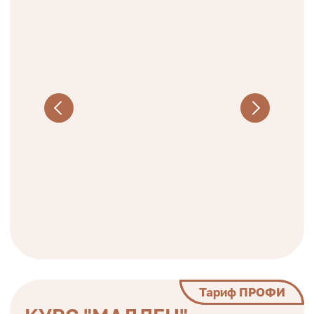
Эксперт курса
Кондитерским делом занимается
более
9
лет
В команде КЕЙКО
c 2019 года,
участвовал в
создании курсов и
съемке контента
Автор и преподаватель
обучающих курсов в
нашей школе