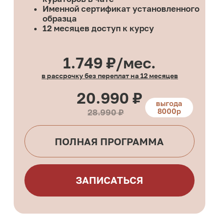
Искусство шоколада
СТАРТ
9 модулей
1 модуль
Инвентарь и ингредиенты
2 модуль
Основы работы с шоколадом
3 модуль
Ягоды и фрукты в шоколаде
4 модуль
Трюфели
5 модуль
Шоколадная кукис пицца
6 модуль
Нарезные конфеты
7 модуль
Корпусные плитки
8 модуль
Корпусные конфеты
9 модуль
Декор
10 модуль
Шоколадные наборы
11 модуль
Первые продажи
Бонусный курс: Декор из шоколада,
выпечка с шоколадом, цветы из
шоколада, +2 рецепта трюфелей, +2
рецепта нарезных конфет
Обратная связь и поддержка от
кураторов в чате
Именной сертификат установленного
образца
12 месяцев доступ к курсу