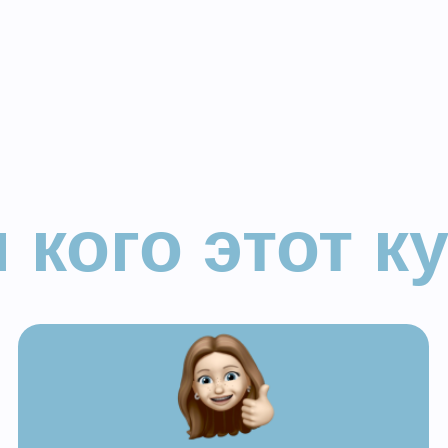
кого этот курс
Курс подходит для
любого
уровня
Вы до
в кондитерском деле
хочет
прост
эффек