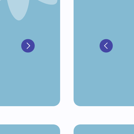
7 УРОК
ДЕКОР КРАБ (Б
ера»
Форма торта «по
Покрытие коралл
Декорирование п