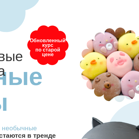
Обновленный
курс
по старой
е
цене
ые
бычные
тся в тренде