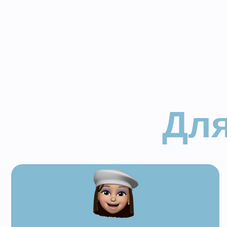
Для 
Вы практикующий кондитер
,
который хочет разнообразить
свой ассортимент
самыми
необычными десертами
, которые
не умеют готовить ваши