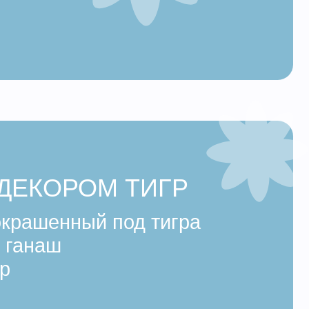
РОМ ТИГР
ный под
тигра