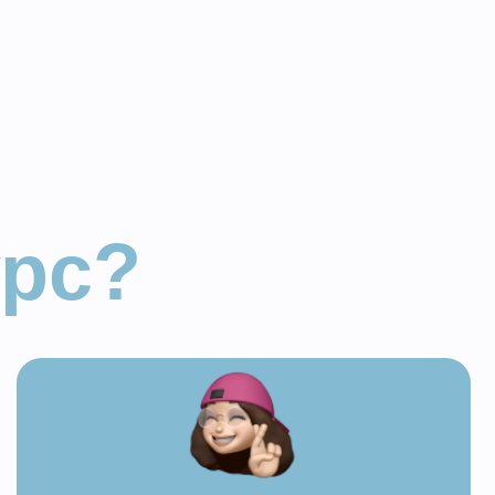
?
машний кондитер
, который
 покорить своих близких
ыми, но
ооочень
тными тортами