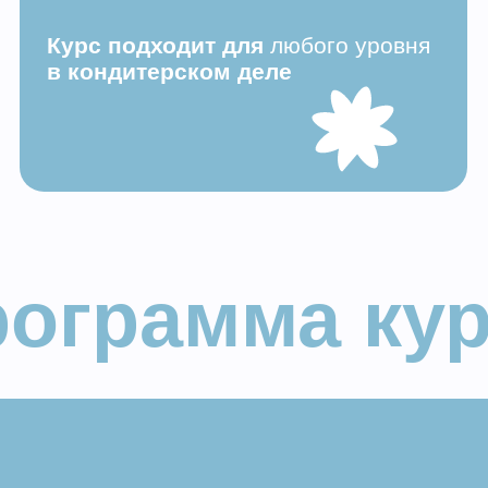
грамма курса
ЕНТЫ
 курса