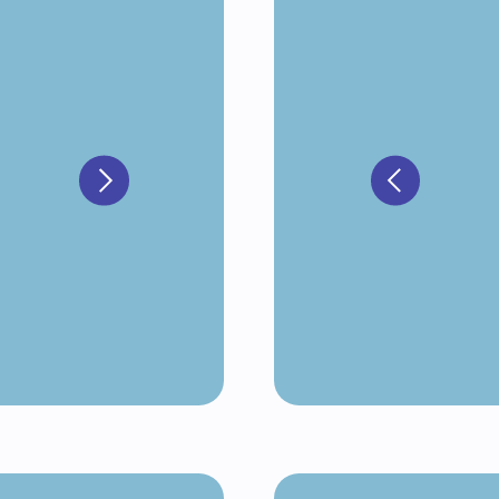
5 УРОК
ИБАРА
НАЧИНКИ МИМ
Торт Баблти:
Ганаш чай с мол
Карамельный бис
Желейные кусочк
Виноградный чиз
Крем чизкейк