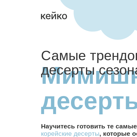
Самые трендовы
Мимишн
десерты сезона
десерты
Научитесь готовить те самые
нео
корейские десерты
, которые остаю
и о них
мечтает каждый заказчик