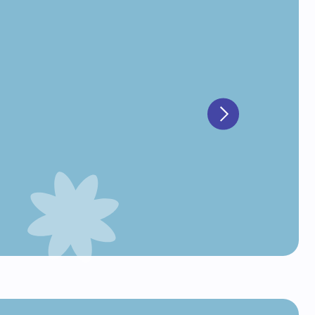
ИШНЫХ ТОРТОВ
оком
квит
и
кейк