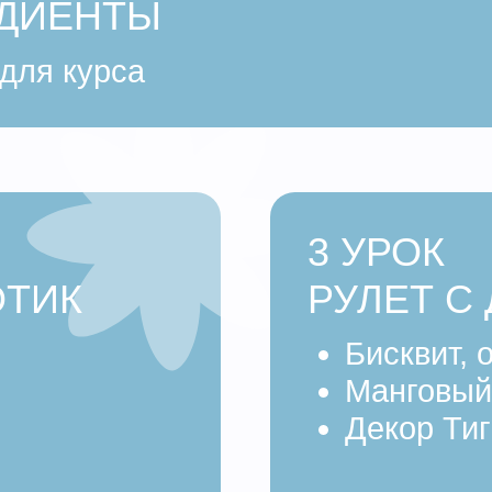
3 УРОК
К
РУЛЕТ С ДЕКО
Бисквит, окрашен
Манговый ганаш
Декор Тигр