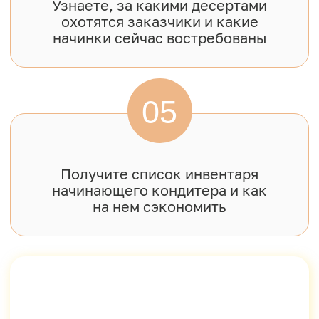
дом для своей семьи
Является преподавателем
в топовой кондитерской школе
Юлия Припутнева
ТОП-кондитер
@__praline__