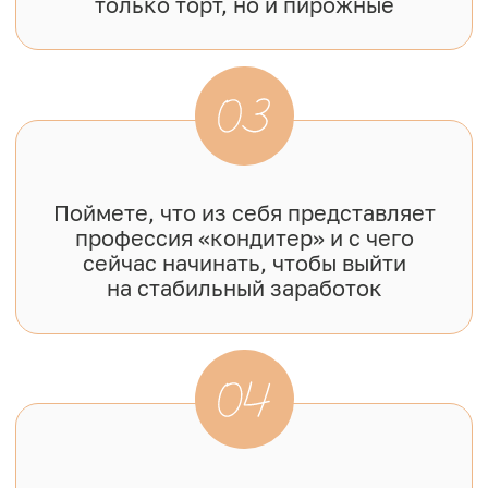
Ведущая интенсива
Юлия Припутнева
Больше
развивается
6 лет
в кондитерском деле
Прошла путь от учителя
с зарплатой 10 тыс.
до востребованного кондитера
с многотысячной аудиторией
Максимальный доход от продажи
тортов и десертов на заказ
800 тыс.
рублей в месяц
На заработанные от курсов
и тортов деньги
построила