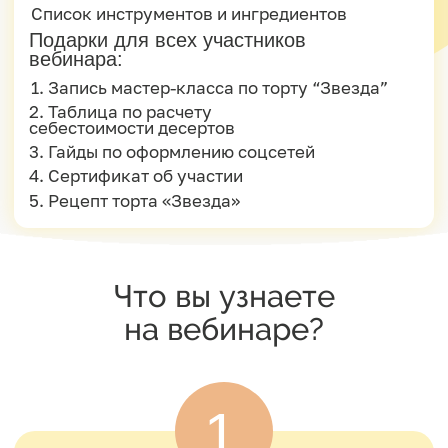
1
20 декабря в 19.00 МСК
В прямом эфире вместе с Юлией
Припутневой приготовите простой и
эффектный торт “Звезда” -
настоящую палочку-выручалочку
любой хозяйки и кондитера, ведь по
технологии с мастер-класса его
можно сделать любой формы, а
значит, приготовить под любой
праздник и повод!
22 декабря в 12.00 МСК
Посетите вебинар и узнаете, как