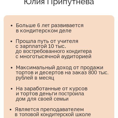
Политика конфиденциальности
Договор оферты
help@keyco.ru
АНО ДПО “Академия кондитерского
искусства”
ИНН 5407982134
ОГРН 1215400030010