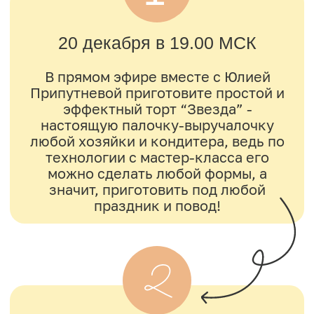
с «0» научиться печь вкусные
десерты, чтобы радовать своих
близких, реализовать себя
в кондитерском деле
и зарабатывать на этом от 70 000 ₽/
месяц
ЗАРЕГИСТРИРОВАТЬСЯ
На интенсиве вы:
Сделаете десерт, для которого не
нужны никакие особые умения, даже
если вы ни разу не готовили