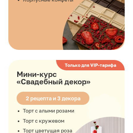
Вишня/шоколад
Сникерс
Цитрус
Морковный торт
Мини-курс
«Мадлен»
3 рецепта
Мак-лимон
Ваниль-клубника
Матча-фисташка