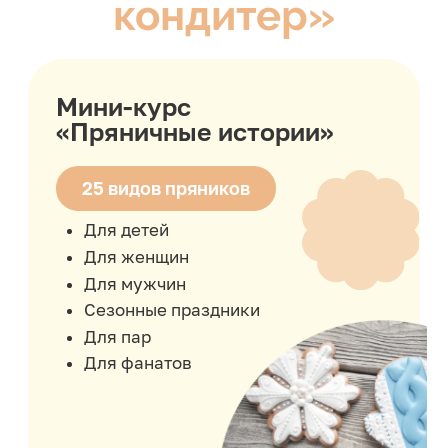
ягодные начинки
Меренговый рулет
французская меренга
ягодная начинка
и крем на основе
маскарпоне
Безе
на итальянской
меренге
Только для VIP-тарифа
Мини-курс «Чизкейки»
3 рецепта
Чизкейк Нью-Йорк с тропической
начинкой с декором из ягодного
венка
Чизкейк Сникерс
на палочке
с карамелью
и орешками
в шоколадной
глазури