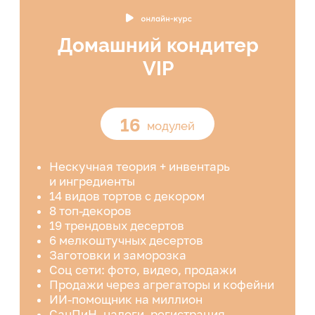
Нескучная теория + инвентарь
и ингредиенты
14 видов тортов с декором
8 топ-декоров
19 трендовых десертов
6 мелкоштучных десертов
Заготовки и заморозка
Соц сети: фото, видео, продажи
Продажи через агрегаторы и кофейни
ИИ-помощник на миллион
СанПиН, налоги, регистрация
Обратная связь от куратора: 3 месяца
Вечный доступ
Сертификат об окончании
Удостоверение о повышении
квалификации
2.749 ₽/мес.
в рассрочку без переплат на 12 месяцев