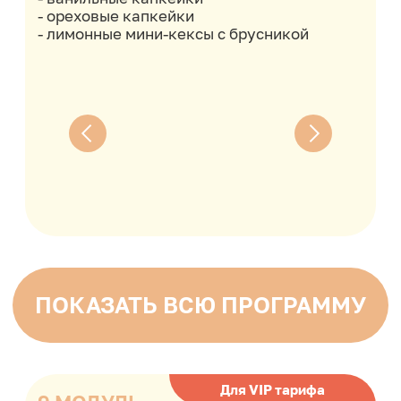
Работы учеников
предыдущих
потоков