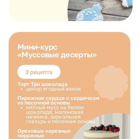
Чизкейк Тирамису
с декором из меренги
Только для VIP-тарифа
Мини-курс
«Шоколад»
5 уроков
База работы с шоколадом
Трюфели и нарезные конфеты
Простой декор из шоколада
Выпечка с шоколадом
Корпусные конфеты
Только для VIP-тарифа
Мини-курс