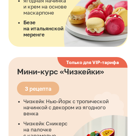
Сборник рецептов
по кукис
10 вкусов
Фисташка
Курага/грецкий орех
Нутелла-Миндаль-Клюква-Изюм
Маршмеллоу Буэно
Milky Way
Oreo
Кокос-Малина
Черника-Лимон
Груша — Дор блю
Арахис-Банан
Мини-курс
«Моти»