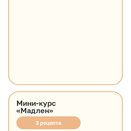
ИНВЕНТАРЬ И ИНГРЕДИЕНТЫ
ДЛЯ УСПЕШНОГО СТАРТА
Обзор базового инвентаря
Лайфхаки по выбору качественных
ингредиентов
Обзор сайтов (русских и зарубежных)
и ссылки на базовые ингредиенты
2 МОДУЛЬ.
НЕСКУЧНАЯ ТЕОРИЯ, КОТОРАЯ
СДЕЛАЕТ ИЗ ВАС ШЕФА-
КОНДИТЕРА
Обзор базового инвентаря для курса
3 МОДУЛЬ.
ТРЕНДОВЫЕ ДЕСЕРТЫ
1 урок. Бенто-торты
- шифоновый бисквит
- вишневая начинка / крем-чиз
- малиновое конфи / крем-чиз
- манго-маракуйя конфи с кусочками
манго / крем-чиз
- карамелизированный банан / крем-чиз
- кокосовый мусс / крем-чиз