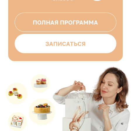
Домашний кондитер
ПРО
13
модулей
Нескучная теория + инвентарь
и ингредиенты
14 видов тортов с декором
8 топ-декоров
19 трендовых десертов
6 мелкоштучных десертов
Заготовки и заморозка
Соц сети: фото, видео, продажи
Продажи через агрегаторы и кофейни
ИИ-помощник на миллион
СанПиН, налоги, регистрация
Обратная связь от куратора: 2 месяца
Доступ: 2 года
Сертификат об окончании
Удостоверение о повышении