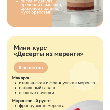
«Свадебный декор»
2 рецепта и 3 декора
Торт с алыми розами
Торт с кружевом
Торт цветущая роза
Дополнительные
подарки за полную
оплату, в рассрочку
от банков или
Долями