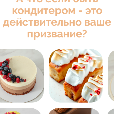
ПРОДАЖИ
Основы продаж и отработка
возражений
Скрипты продаж + гайд для скриптов
Системы лояльности и акции
Планирование и учет продаж
Для VIP тарифа
15 МОДУЛЬ.
БИГ МАНИ: ПРОДАЖИ ЧЕРЕЗ
САЙТЫ-АГРЕГАТОРЫ И ВЫХОД
НА КОФЕЙНИ
Продажи через Авито
Продажи на Flowwow
Продажи на Профи.ру
Массовые продажи в кофейни
Для VIP тарифа
16 МОДУЛЬ.
ИСКУССТВЕННЫЙ ИНТЕЛЛЕКТ:
ПОМОЩНИК НА МИЛЛИОН
Обзор ИИ для кондитера
Бесконечный генератор контента
на основе ваших фото
Отвечаем на самые каверзные вопросы