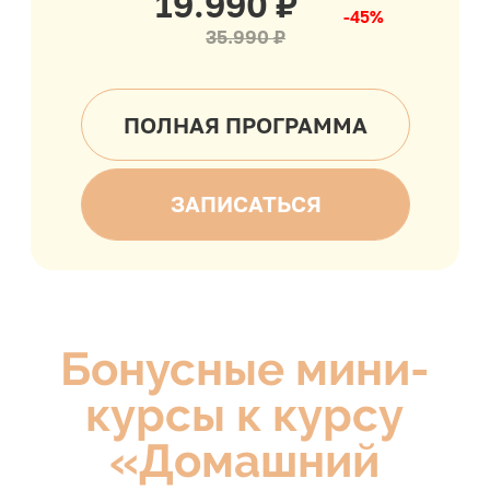
3 рецепта
Торт Три шоколада
декор ягодный венок
Пирожное сердце с сердечком
из песочной основы
мятный мусс на белом
шоколаде, малиновая
начинка, зеркальная
глазурь и песочная основа
Ореховые нарезные
пирожные
бисквит дакуаз,
ореховая намелака,
ореховое пралине,
мусс ореховый
Мини-курс
«Десерты из меренги»
6 рецептов
Макарон
итальянская и французская меренга
ванильный ганаш