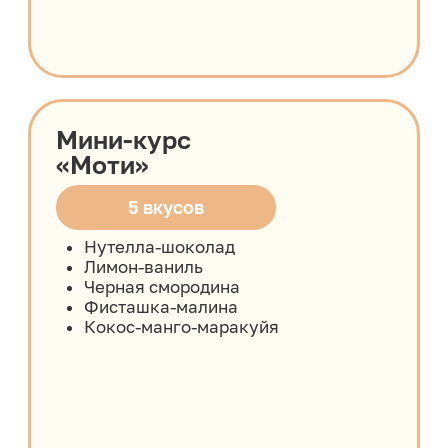
А что если быть
кондитером - это
действительно ваше
призвание?