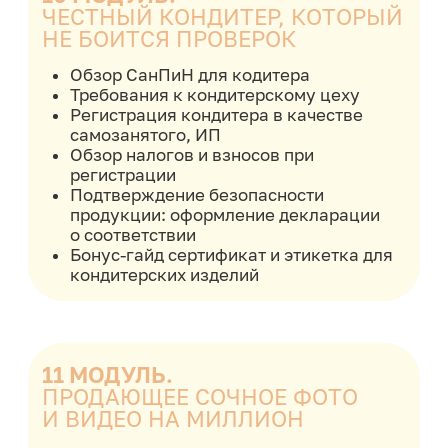
help@keyco.ru
АНО ДПО “Академия кондитерского
искусства”
ИНН 5407982134
ОГРН 1215400030010