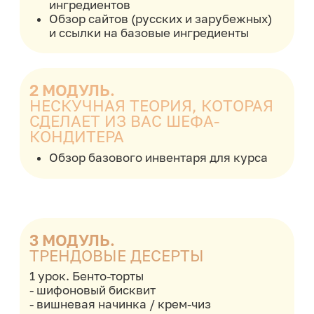
На заработанные от курсов и тортов
деньги
построила дом для своей семьи
Является преподавателем в
топовой
кондитерской школе
Юлия Припутнева
ТОП-кондитер
@__praline__
Посмотрите, что говорят
ученики об обучении