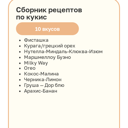
Оформите
беспроцентную
рассрочку