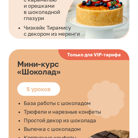
5 вкусов
Нутелла-шоколад
Лимон-ваниль
Черная смородина
Фисташка-малина
Кокос-манго-маракуйя
Мини-курс
«Бенто-торты»
5 вкусов
Ореховый торт