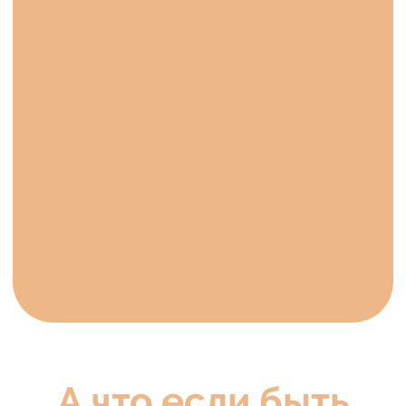
12 МОДУЛЬ.
УСПЕШНОЕ ПРОДВИЖЕНИЕ
В СОЦИАЛЬНЫХ СЕТЯХ
Сториз, которые удерживают внимание
подписчиков
Все о копирайтинге
Сила личного бренда
Клипы и рилс
13 МОДУЛЬ.
ПОИСК КЛИЕНТОВ БЕЗ ТАНЦЕВ
С БУБНАМИ
Ваша целевая аудитория
Реклама у блогеров и в пабликах
Сотрудничества, коллаборации,
партнерства
Увеличение продаж через рассылки
Конкурсы, которые работают
Офлайн методы продвижения
14 МОДУЛЬ.
СЕРВИС И ЭФФЕКТИВНЫЕ