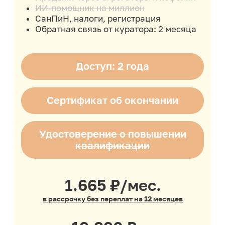
кондитер»
Мини-курс
«Пряничные истории»
25 видов пряников
Для детей
Для женщин
Для мужчин
Сезонные праздники
Для пар
Для фанатов
Мини-курс
«Муссовые десерты»