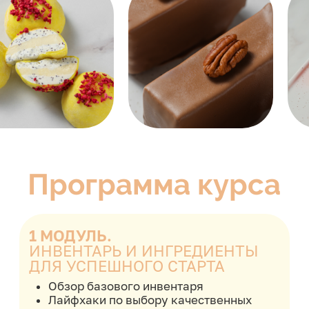
клиентов
Создаем уникальный декор вместе
с клиентом
Перерасчет рецептов под нужные
формы в одно движение
Расчет веса торта по разным критериям
Расчет себестоимости
Подсчет калорийности (КБЖУ)
Разработка бизнес-плана и выход
на комфортный доход
Автор и преподаватель
курса Юлия Припутнева
Больше
8 лет
развивается
в кондитерском деле
Прошла путь от учителя с зарплатой
10 тыс.
до востребованного
кондитера
с многотысячной
аудиторией
Максимальный доход от продажи
тортов и десертов на заказ
800
тыс. рублей в месяц