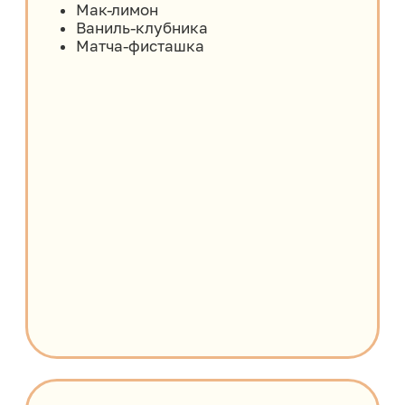
2 урок. Cake to go
- шифоновый шоколадный бисквит
- вишневая начинка / крем-чиз
- малиновое конфи / крем-чиз
- манго-маракуйя конфи с кусочками
манго / крем-чиз
- карамелизированный банан / крем-чиз
- кокосовый мусс / нутелла / крем-чиз
3 урок. Моти
- Орео
- Мак-лимон
- Рафаэлло
4 урок. Капкейки и кексы
- шоколадные капкейки
- ванильные капкейки
- ореховые капкейки
- лимонные мини-кексы с брусникой