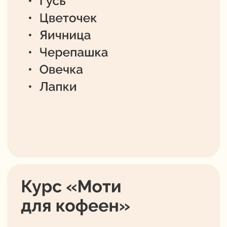
Мадина Арчегова
@madina_archegova
Сооснователь «Пекарни Адвоката»,
выпускница школы кулинарии
и кондитерского мастерства
Le Cordon
Bleu Paris
Прежде чем открыть свою пекарню,
работала в семейной кондитерской