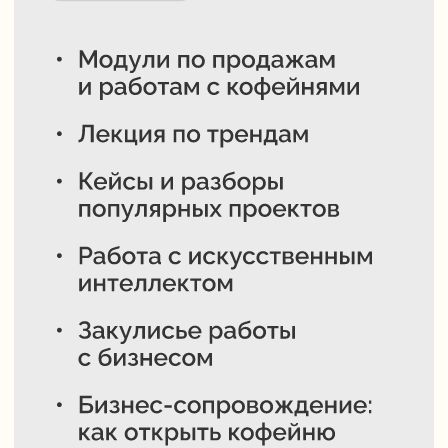
Ваши подарки
за полную оплату
в рассрочку
от банков или
Долями