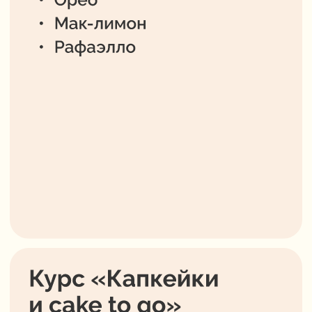
help@keyco.ru
АНО ДПО “Академия кондитерского
искусства”
ИНН 5407982134
ОГРН 1215400030010