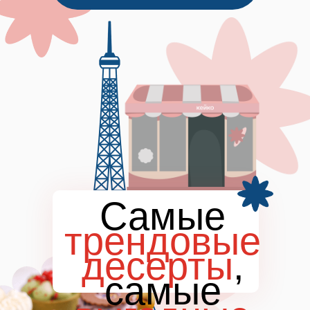
Самые
трендовые
десерты
,
самые