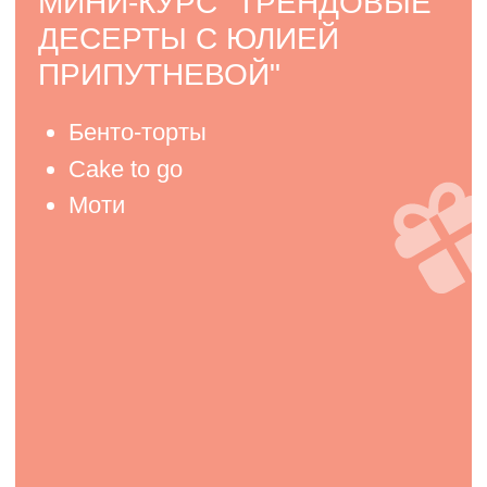
МИНИ-КУРС
ПО КОРПУСНЫМ КОНФЕТАМ
лавандовый ганаш
маракуйя-бергамот
апельсин-молочный шоколад