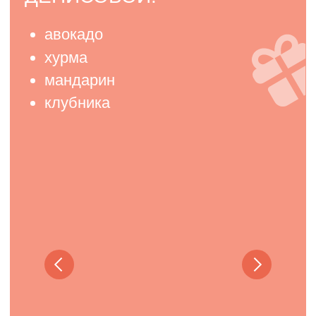
Работы учеников
предыдущих
потоков