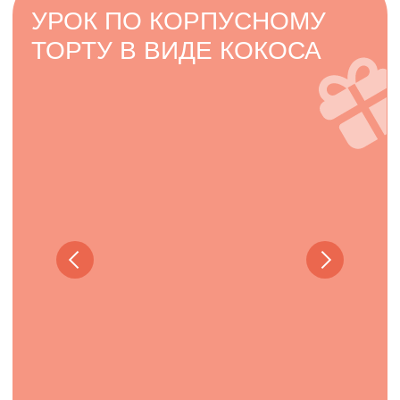
Политика конфиденциальности
Договор оферты
help@keyco.ru
АНО ДПО “Академия кондитерского искусства”
ИНН 5407982134
ОГРН 1215400030010