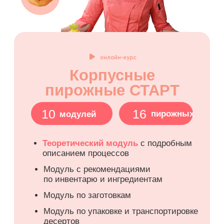
ЗАПИСАТЬСЯ
Ваши подарки
за полную оплату,
в рассрочку
от банков или
Долями
МИНИ-КУРС "ТРЕНДОВЫЕ
ДЕСЕРТЫ С ЮЛИЕЙ
ПРИПУТНЕВОЙ"
Бенто-торты
Cake to go