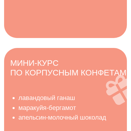
Автор и преподаватель
курса Александра
Денисова (Шинкаренко)
Опытный
практикующий кондитер
В 22 года открыла
собственную
успешную кондитерскую
и цех
@ex_pastry_cook
Обучение прошли больше
5000
учеников
по всему миру
Проходила личное обучение у лучших
мировых шефов