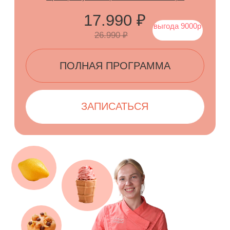
Теоретический модуль
с подробным
описанием процессов
Модуль с рекомендациями
по инвентарю и ингредиентам
Модуль по заготовкам
Модуль по упаковке и транспортировке
десертов
Домашние задания и рецепты для
скачивания
Обратная связь и поддержка от куратора
Именной сертификат установленного
образца
Вечный доступ к курсу
1.332 ₽/мес.
в рассрочку без переплат на 12 месяцев
15.990 ₽
выгода
24.990 ₽
9000р
ПОЛНАЯ ПРОГРАММА