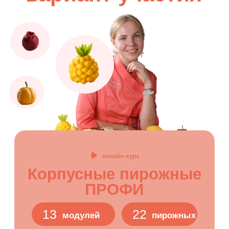
ПРОФИ
13
22
модулей
пирожных
Теоретический модуль
с подробным
описанием процессов
Модуль с рекомендациями
по инвентарю и ингредиентам
Модуль по заготовкам
Модуль по упаковке и
транспортировке десертов
Домашние задания и рецепты для
скачивания
Обратная связь и поддержка от
куратора
Именной сертификат установленного
образца
Вечный доступ к курсу
1.499 ₽/мес.
в рассрочку без переплат на 12 месяцев
17.990 ₽
выгода 9000р
26.990 ₽