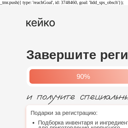
_tmr.push({ type: 'reachGoal', id: 3748460, goal: 'lidd_sps_obsch'});
Завершите рег
90%
Подарки за регистрацию:
Подборка инвентаря и ингредиен
для приготовления корпусного