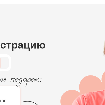
истрацию
тов