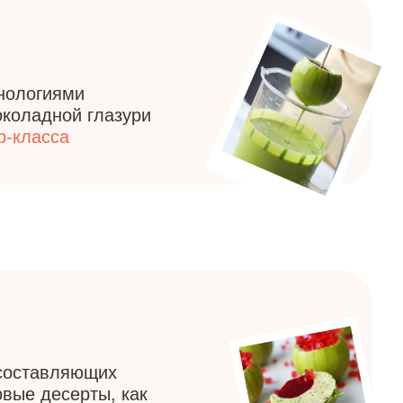
щих
ы, как
рианты
тов