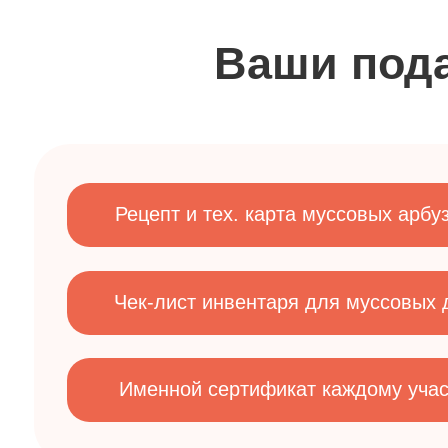
Чек-лист инвентаря
для муссовых десер
Именной сертификат
каждому участнику