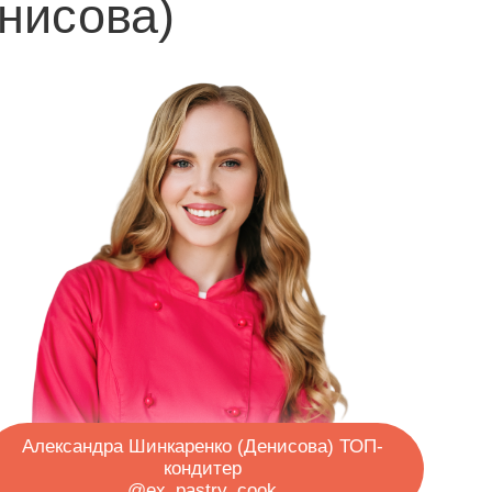
а Шинкаренко (Денисова)
ТОП-
кондитер
@ex_pastry_cook
 регистрацию
ер-классе
ста
12:00 МСК