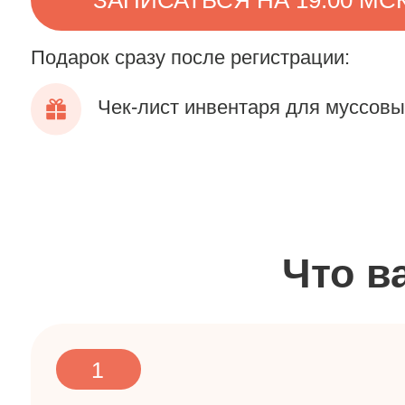
Подарок сразу после регистрации:
Чек-лист инвентаря для муссовых де
Что вас
1
Вместе приготовим
оригинальный
авторский
муссовый десерт, как в лучших
французских кондитерских