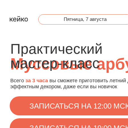
Пятница, 7 августа
Практический
мастер-класс
Муссовые арбу
Всего
за 3 часа
вы сможете приготовить летний десерт
эффектным декором, даже если вы новичок
ЗАПИСАТЬСЯ НА 12:00 МСК
ЗАПИСАТЬСЯ НА 19:00 МСК