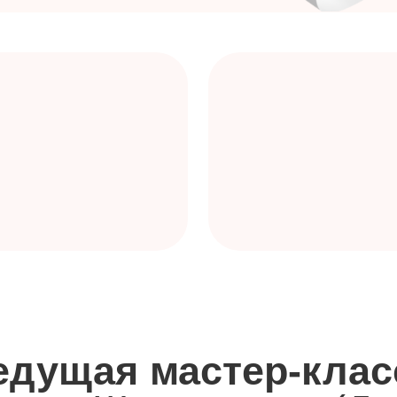
ущая мастер-класса
ра Шинкаренко (Денисо
ый просто влюбит
ю кондитерскую
и цех
в