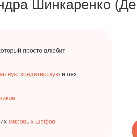
ровых шефов
Александр
тесь на мастер-класс
И получите подарки за
и за участие в маст
Пятница, 7 авгу
ЗАПИСАТЬСЯ НА 