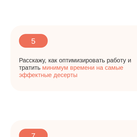
Расскажу, как оптимизировать работу и
тратить
минимум времени на самые
эффектные десерты
7
Поймете какой инвентарь нужен
, как
подбирать формы, упаковки, тонкости
и нюансы хранения и транспортировки
муссовых десертов