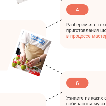
6
Узнаете из каких составляю
собираются муссовые десерт
готовить каждый из них +
ва
декоров для муссовых десер