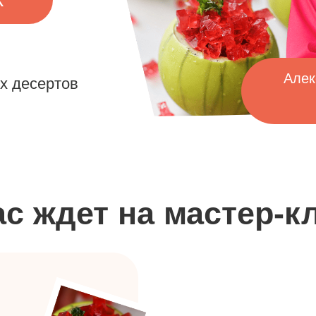
Александра Шин
сертов
ТОП-
@ex_p
 ждет на мастер-класс