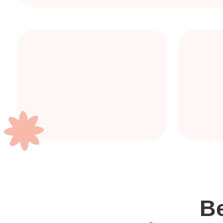
Вед
Александ
Опытный практикующий кондитер
, котор
вас во французские десерты
В 22 года
открыла собственную успешну
@ex_pastry_cook
Обучение прошли
больше 5000 ученико
по всему миру