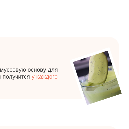
снову для
я
у каждого
лазури