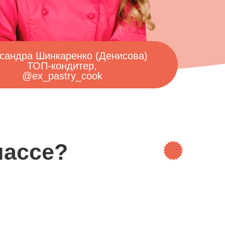
каренко (Денисова)
кондитер,
astry_cook
е?