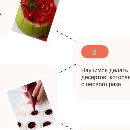
2
Научимся делать муссовую о
десертов, которая получитс
с первого раза
4
Разберемся с технологиями
приготовления шоколадной г
в процессе мастер-класса