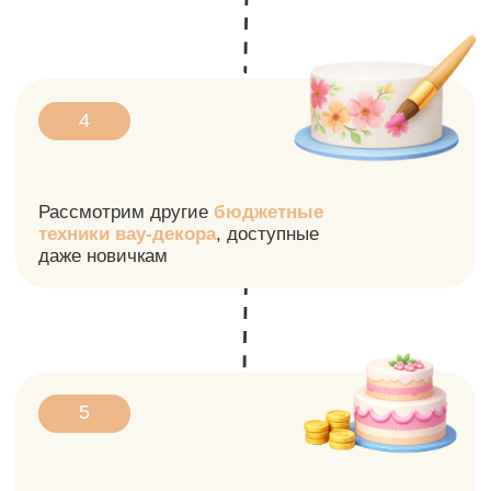
ЗАПИСАТЬСЯ НА 19:00 МСК
Вам точно стоит
прийти на МК,
чтобы:
Получить навык создания
торта необычной формы