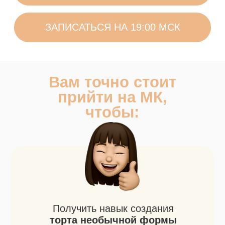
Больше подарков
на мастер-классе:
1
ИМЕННОЙ СЕРТИФИКАТ
ОБ УЧАСТИИ
2
ЗАПИСЬ МАСТЕР-КЛАССА
С ВЕЧНЫМ ДОСТУПОМ
3
СБОРНИК ИДЕЙ
ДЛЯ РОСПИСИ ТОРТА
ПОД ЛЮБОЙ ПРАЗДНИК И ПОВОД
4
ВИДЕОУРОК
ПО РОСПИСИ
ТЮЛЬПАНА