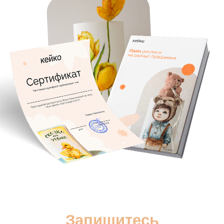
Юлия Припутнева
ТОП-кондитер @__praline__
Политика конфиденциальности
Договор оферты
help@keyco.ru
АНО ДПО “Академия кондитерского искусства”
ИНН 5407982134
ОГРН 1215400030010