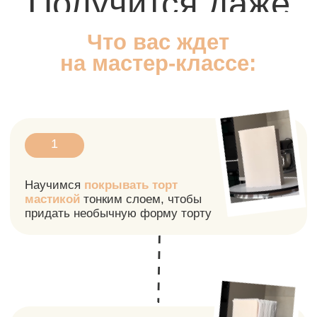
из вафельной бумаги
что сделает
наш декор ещё более интересным
и объёмным
3
Разберёмся с основами
акварельной росписи и научимся
переносить простой рисунок
на торт
4
Рассмотрим другие
бюджетные
техники вау-декора
, доступные
даже новичкам