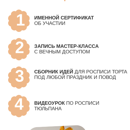
ВЕДУЩАЯ МАСТЕР-
КЛАССА
ЮЛИЯ ПРИПУТНЕВА
Больше
8 лет
развивается в
кондитерском деле
Прошла путь от учителя
с зарплатой 10 тыс.
до
востребованного кондитера
с многотысячной аудиторией
Максимальный доход от продажи тортов
и десертов на заказ
800 тыс. рублей
в месяц
На заработанные от курсов и тортов
деньги
построила дом для своей семьи
Является преподавателем
в топовой
кондитерской школе