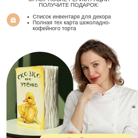
Юлия Припутнева
ТОП-кондитер @__praline__
Делаем
популярный
декор, который
сводит с ума