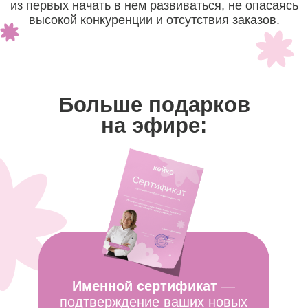
Топ-кондитер
в зефирной флористике
Автор и ведущая курсов
«Зефирные
цветы», «Зефирные цветы 2.0»,
«Кремовая флористика» и «Магия
Маршмеллоу»
Обучила и вывела
на доход более
5000 учеников
Прошла путь
от личных продаж до
преподавателя
«Я глубоко убеждена, что
кондитер -
это человек, который несет
праздник.
И сейчас зефирная
флористика для меня - возможность
передавать свой опыт и навыки
новым ученикам,
чтобы как можно
больше людей умели создавать
праздник своими руками!»