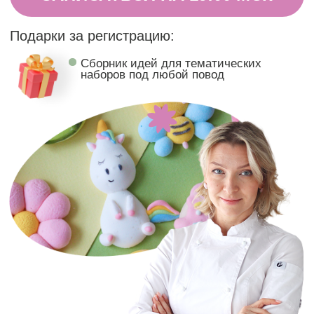
Елена Туганова
ТОП-кондитер
@flowercake_zefir
Создавать фигурки из маршмеллоу
проще, чем кажется, и вы можете
убедиться в этом на своём опыте.
Зажгите в глазах (и на кухне!) новую искру
вместе с Еленой Тугановой.