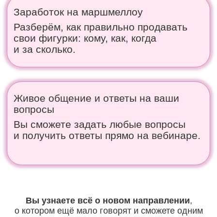
Подборка любимых
ингредиентов
и инвентаря
Гайд
по расчету себестоимости
маршмеллоу и за какую цену
их продавать
Ведущая вебинара
Елена Туганова