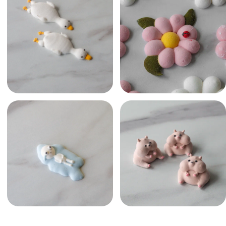
Маршмеллоу: что это и его место
в современной кондитерке
Погрузимся в тему, разберёмся, что
такое маршмеллоу и как развивается
эта ниша сегодня.
Тренды в кондитерской сфере
Обсудим, почему «мелкоштучка»
в тренде и каковы последние новости
с кондитерского рынка.
Технология приготовления
маршмеллоу
Узнаем технические нюансы
приготовления, а также секретные
приёмы от эксперта — Елены.