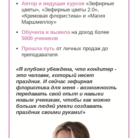
Договор оферты
help@keyco.ru
АНО ДПО “Академия кондитерского искусства”
ИНН 5407982134
ОГРН 1215400030010