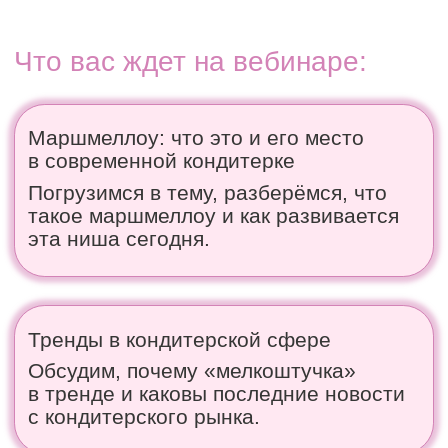
Инвентарь и оборудование
Поделимся рекомендациями по выбору
инвентаря для производства
идеального маршмеллоу.
Заработок на маршмеллоу
Разберём, как правильно продавать
свои фигурки: кому, как, когда
и за сколько.
Живое общение и ответы на ваши
вопросы
Вы сможете задать любые вопросы
и получить ответы прямо на вебинаре.
Вы узнаете всё о новом направлении
,
о котором ещё мало говорят и сможете одним