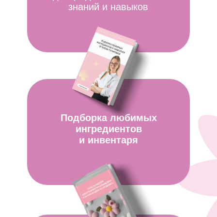
Елена Туганова
ТОП-кондитер
@flowercake_zefir
Запишитесь
на вебинар
И получите подарки за регистрацию
и за участие в вебинаре
Пятница, 31 мая