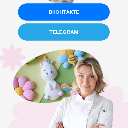
ВКОНТАКТЕ
TELEGRAM
Политика конфиденциальности
Договор оферты
help@keyco.ru
АНО ДПО “Академия кондитерского искусства”
ИНН 5407982134
ОГРН 1215400030010