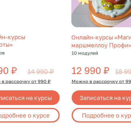
йн-курсы
Онлайн-курсы «
Маг
»
рты
маршмеллоу Профи
ов
10 модулей
90 ₽
12 990 ₽
14 990 ₽
18 9
в рассрочку от 990 ₽
Можно в рассрочку от 99
писаться на курсы
Записаться на ку
одробнее о курсе
Подробнее о ку