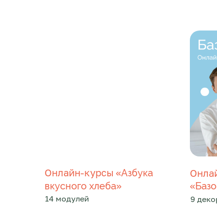
Онлайн-курсы «
Азбука
Онла
»
«
вкусного хлеба
Базо
14 модулей
9 деко