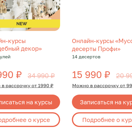
йн-курсы
Онлайн-курсы «
Мус
дебный декор»
»
десерты Профи
улей
14 десертов
990 ₽
15 990 ₽
34 990 ₽
20 9
в рассрочку от 1990 ₽
Можно в рассрочку от 99
писаться на курсы
Записаться на ку
одробнее о курсе
Подробнее о кур