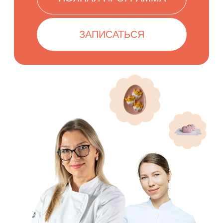
1
1
кулич
пасха
2
Зефир
ПП-десерта
Маршмеллоу
Кремовые цветы
От Александры Денисовой:
торт
Птичье Молоко со вкусом Манго-
Маракуйя и пасхальным декором
От Натальи Гончаровой:
Гайды
«Как продавать Пасхальные
десерты» и «Как подготовиться
к Пасхе и ничего не забыть»
От Алексея Осипова:
классические
и авторские куличи, пасхи, торт
и порционные десерты
От Елены Тугановой:
десерты
и декор из зефира, маршмеллоу
и кремовых цветов
От Марины Федоровой:
пасхальные ПП-десерты без
сахара и глютена
Модуль с рекомендациями по
инвентарю и ингредиентам