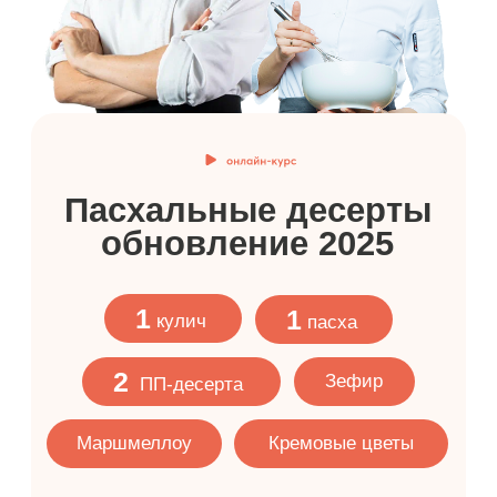
Домашние задания
и рецепты
Обратная связь и
поддержка от куратора
Именной сертификат
установленного образца
Вечный доступ
к урокам
от 499 ₽/мес.
в рассрочку без переплат на 12 месяцев
5.990 ₽
-45%
10.990 ₽
ПОЛНАЯ ПРОГРАММА
ЗАПИСАТЬСЯ