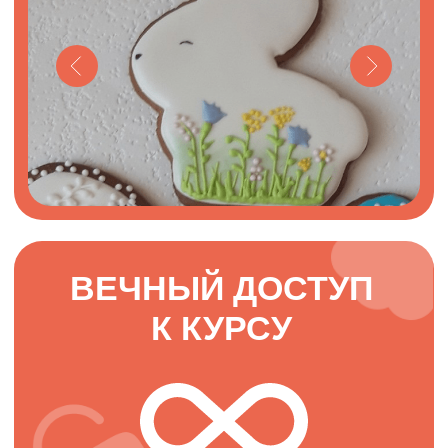
Александра Денисова (Шинкаренко)
ТОП-кондитер, шеф, эксперт по порционным premium-
десертам
@ex_pastry_cook