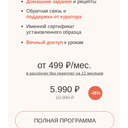
2 урок
Пряники к Пасхе
Пасхальный кролик с полевыми цветами
Пасхальные яйца с кружевом
Ангел