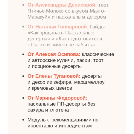
Ваши подарки за
полную оплату,
в рассрочку от
банков или
Долями
Мини-курс по пряничному тесту и
пасхальным пряникам
1 урок
Виды теста и айсинга
Имбирно-медовое тесто
Архангельские козули
Шоколадное тесто
Айсинг