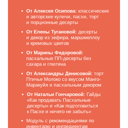
десерты» и «Как подготовиться
к Пасхе и ничего не забыть»
Модуль с рекомендациями по
инвентарю и ингредиентам
Домашние задания
и рецепты
Обратная связь и
поддержка от куратора
Именной сертификат
установленного образца
Вечный доступ
к урокам
от 999 ₽/мес.
в рассрочку без переплат на 12 месяцев
11.990 ₽
-52%
24.990 ₽
ПОЛНАЯ ПРОГРАММА
ЗАПИСАТЬСЯ