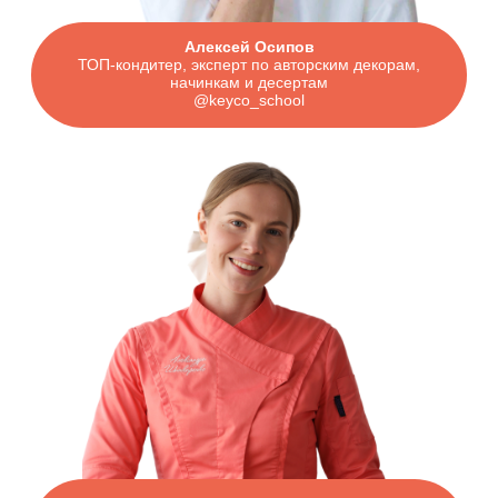
Политика конфиденциальности
Договор оферты
help@keyco.ru
АНО ДПО “Академия кондитерского искусства”
ИНН 5407982134
ОГРН 1215400030010