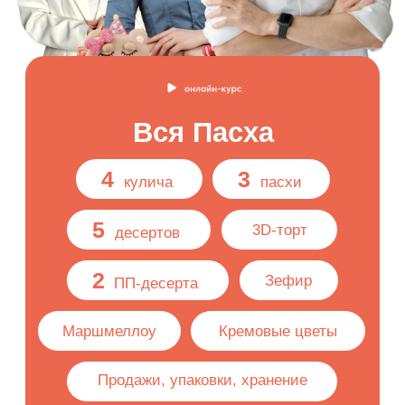
4
3
кулича
пасхи
5
3D-торт
десертов
2
Зефир
ПП-десерта
Маршмеллоу
Кремовые цветы
Продажи, упаковки, хранение
От Алексея Осипова:
классические
и авторские куличи, пасхи, торт
и порционные десерты
От Елены Тугановой:
десерты
и декор из зефира, маршмеллоу
и кремовых цветов
От Марины Федоровой:
пасхальные ПП-десерты без
сахара и глютена
От Александры Денисовой:
торт
Птичье Молоко со вкусом Манго-
Маракуйя и пасхальным декором
От Натальи Гончаровой:
Гайды
«Как продавать Пасхальные