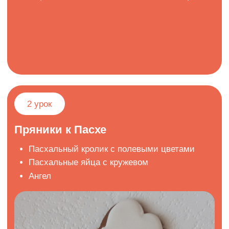
на курсе
по Пасхальным
десертам
Алексей Осипов
ТОП-кондитер, эксперт по авторским декорам,
начинкам и десертам
@keyco_school