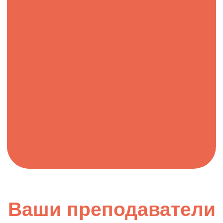
Наталья Гончарова
Маркетолог, эксперт N1 по продвижению
кондитеров
@goncharova_cake
Посмотрите, какие
пасхальные десерты
получаются у наших
учеников: