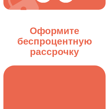
Елена Туганова
ТОП-кондитер по зефирной и кремовой
флористике и маршмеллоу @flowercake_zefir
Марина Федорова
ТОП-кондитер по ПП-десертам,
нутрициолог
@konditer.mari