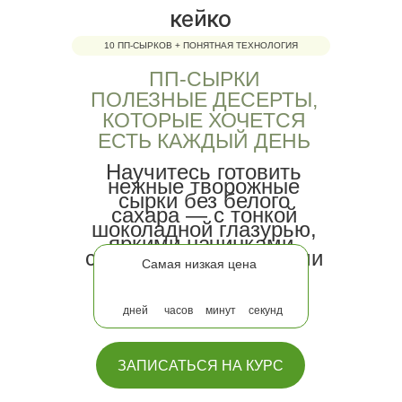
10 ПП-СЫРКОВ + ПОНЯТНАЯ ТЕХНОЛОГИЯ
ПП-СЫРКИ
ПОЛЕЗНЫЕ ДЕСЕРТЫ,
КОТОРЫЕ ХОЧЕТСЯ
ЕСТЬ КАЖДЫЙ ДЕНЬ
Научитесь готовить
нежные творожные
сырки без белого
сахара — с тонкой
шоколадной глазурью,
яркими начинками,
современными вкусами
Самая низкая цена
и красивой подачей.
дней
часов
минут
секунд
ЗАПИСАТЬСЯ НА КУРС