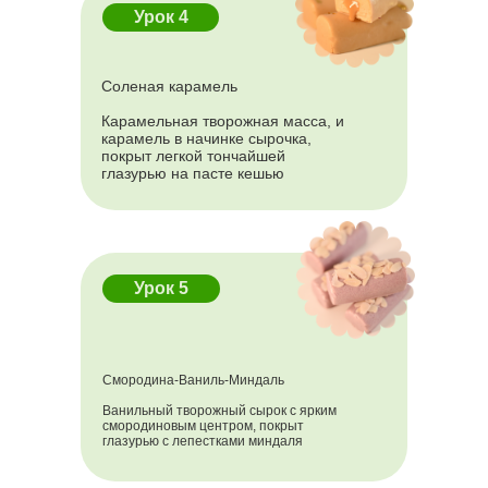
Урок 4
Соленая карамель
Карамельная творожная масса, и
карамель в начинке сырочка,
покрыт легкой тончайшей
Сертификаты
о прохождении
глазурью на пасте кешью
курса
Подробные
видео-уроки
и рецепты
Урок 5
Доступ к курсу 12 месяцев
открывается сразу после оплаты
Смородина-Ваниль-Миндаль
Ванильный творожный сырок с ярким
смородиновым центром, покрыт
глазурью с лепестками миндаля
Рецепты и схемы
отстаются навсегда