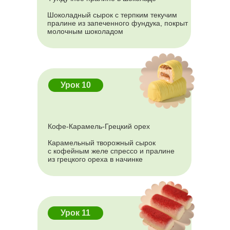
Договор оферты
Шоколадный сырок с терпким текучим
help@keyco.ru
пралине из запеченного фундука, покрыт
молочным шоколадом
АНО ДПО “Академия кондитерского искусства”
ИНН 5407982134
ОГРН 1215400030010
Урок 10
Кофе-Карамель-Грецкий орех
Карамельный творожный сырок
с кофейным желе спрессо и пралине
из грецкого ореха в начинке
Урок 11