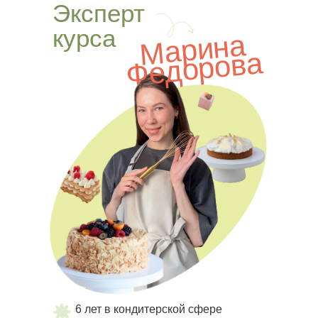
Эксперт
курса
М
а
р
и
н
а
Фе
д
о
р
ов
а
6 лет в кондитерской сфере