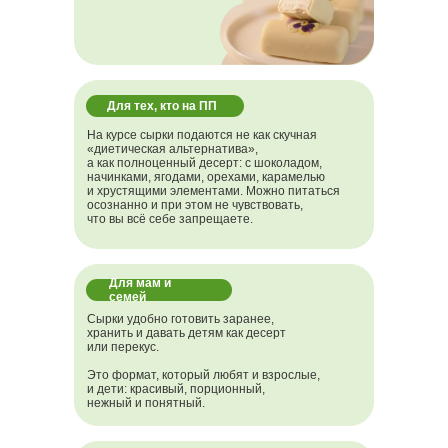
Для тех, кто хочет зарабатывать на
десертах
Для тех, кто на ПП
На курсе сырки подаются не как скучная
«диетическая альтернатива»,
а как полноценный десерт: с шоколадом,
начинками, ягодами, орехами, карамелью
и хрустящими элементами. Можно питаться
осознанно и при этом не чувствовать,
что вы всё себе запрещаете.
Для мам и
семей
Для тех, кто хочет зарабатывать на
Сырки удобно готовить заранее,
десертах
хранить и давать детям как десерт
или перекус.
Это формат, который любят и взрослые,
и дети: красивый, порционный,
нежный и понятный.