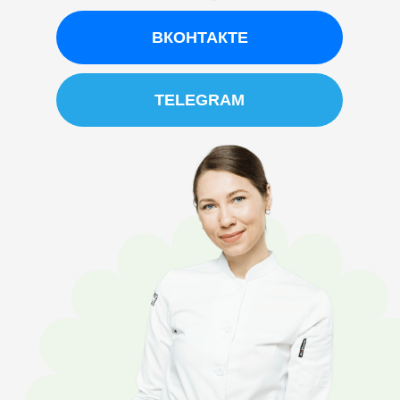
ВКОНТАКТЕ
TELEGRAM
Политика конфиденциальности
Договор оферты
help@keyco.ru
АНО ДПО “Академия кондитерского искусства”
ИНН 5407982134
ОГРН 1215400030010