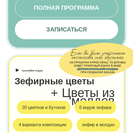
3.990 ₽
КУРС-БОНУС «ДРУГОЕ
ИЗ ЗЕФИРА»
Горшок с фиалкой (торт в форме
горшочка и декорирование зефирными
фиалками)
Ягодки малинки (отсадка насадкой)
Грибочки