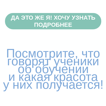
Почему стоит доверять
Елене Тугановой х КЕЙКО?
Топ-кондитер, автор и ведущая курсов
«Зефирные цветы», «Зефирные
цветы 2.0»,
«Кремовая
флористика»
и
«Магия
Маршмеллоу».
Обучила и вывела на доход
более 8000
учеников.
Прошла
путь от личных продаж
до преподавателя
.
Ушла в декрет и больше не
вернулась
оттуда.
Уже
более 400 000 учеников
в более чем
50 странах по всему миру выбрали нашу
школу
Кондитерская
школа с государственной
лицензией
на образовательную
деятельность
Самая популярная
кондитерская онлайн-
школа в России и странах СНГ