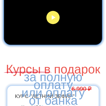
И ПРОДВИЖЕНИЮ «БИЗНЕС
НА ЗЕФИРНЫХ ЦВЕТАХ»
Курсы в подарок
на 39.940 руб
БЕССРОЧНЫЙ ДОСТУП
Вы сможете готовить по четким
видео
инструкциям когда
потребуется
Оформите