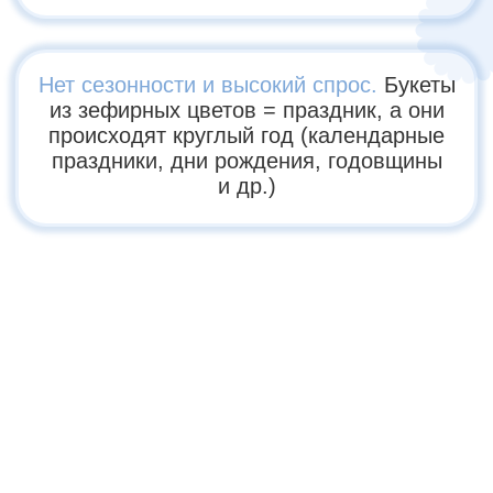
цветы
: розы, пионы, гортензии,
хризантемы и многое другое (и все
в совершенно новых
и обновленных техниках!)
Собирать эстетичные букеты
и композиции
(круглый,
раскидистый, композиция
в коробке-шайбе и в шляпной
высокой коробке)
Создавать стойкие, красивые
и трендовые работы
для фото,
подарков, витрин и заказов
Делать зефирные букеты
, которые
хочется дарить и покупать