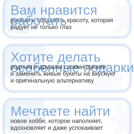
ЗАПИСАТЬСЯ
Зефирные цветы
+ Цветы из
молдов
20 цветков и бутонов
6 видов зефира
4 варианта композиции
зефир в молдах
Бонусный модуль
: сборка
дополнительных композиций 5+
16.990 ₽
-30%
22.990 ₽
в рассрочку без переплат на 12 месяцев
ПОЛНАЯ ПРОГРАММА