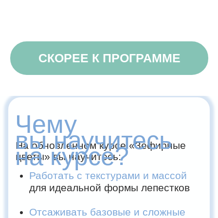
Вы откроете для
себя:
Все секреты приготовления
зефирной массы с 0 для работы
с молдами и насадками
Рецептуру приготовления массы
на разных основах
Навык
красивой
отсадки
лепестков и букетов
Основы колористики и сборки
гармоничных композиций
Упаковку и оформление
букетов так,
чтобы они вызывали восторг
с первого взгляда