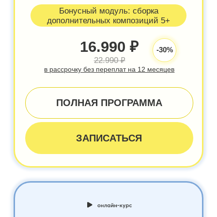
9.990 ₽
СБОРНИК КУКИС
ОТ АЛЕКСАНДРЫ:
Фисташка
Курага-грецкий орех
Нутелла-Миндаль-Клюква-Изюм
Маршмеллоу Буэно
Milky Way
Oreo
Кокос-Малина
Черника-Лимон
Груша - Дор блю
Арахис - Банан