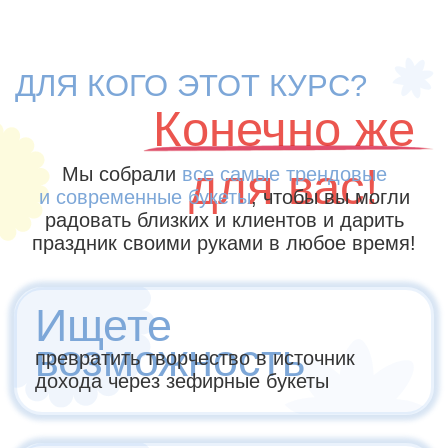
вариант участия
Комбо-пакет
+ Цветы из
молдов
35 цветков и бутонов
6 видов зефира
9 вариантов композиции
зефир в молдах
Бонусный модуль
: сборка
дополнительных композиций 5+
вечный доступ
24.990 ₽
-44%
41.980 ₽
в рассрочку без переплат на 12 месяцев
ПОЛНАЯ ПРОГРАММА