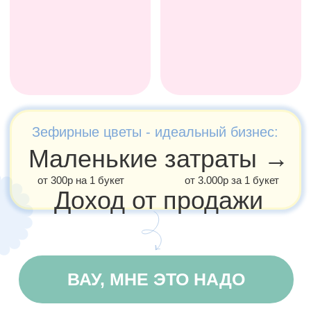
зефирных цветов
от других направлений?
Делать зефирные цветы — это
самостоятельный навык.
Никаких
бисквитов, начинок и проблем с декором
торта.
Низкая себестоимость и высокая
маржинальность.
Стоимость самого
простого букета от 2000 ₽ при затратах
всего до 500 ₽.
Нет сезонности и высокий спрос.
Букеты
из зефирных цветов = праздник, а они
происходят круглый год (календарные
праздники, дни рождения, годовщины
и др.)