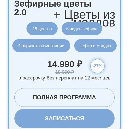
3.990 ₽
КУРС "МАДЛЕН"
Мак-лимон
Ваниль-клубника
Матча-фисташка
БОНУС:
рецепт зимних мадлен
и сборник по кукис