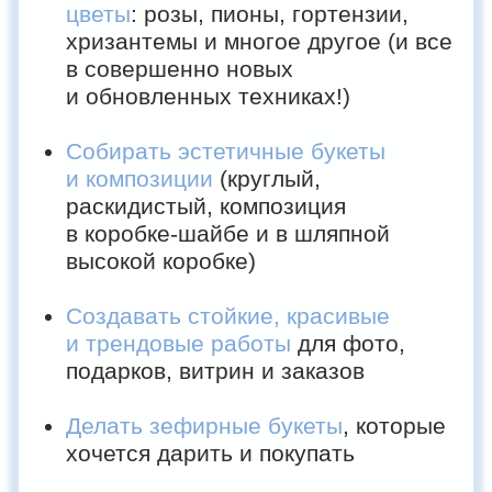
А какие
композиции и
цветочки вас
ждут, ааах!
Загляденье