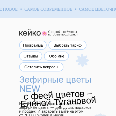
НОВОЕ
САМОЕ СОВРЕМЕННОЕ
САМОЕ ЦВЕТОЧНОЕ
Съедобные букеты,
которые восхищают
Программа
Выбрать тариф
Обо мне
Oтзывы
Oстались вопросы
Зефирные цветы
NEW
с феей цветов –
Еленой Тугановой
Научитесь создавать изысканные
зефирные цветы — для души, подарков
и продаж. И зарабатывайте на этом
от 70.000 рублей в месяц.