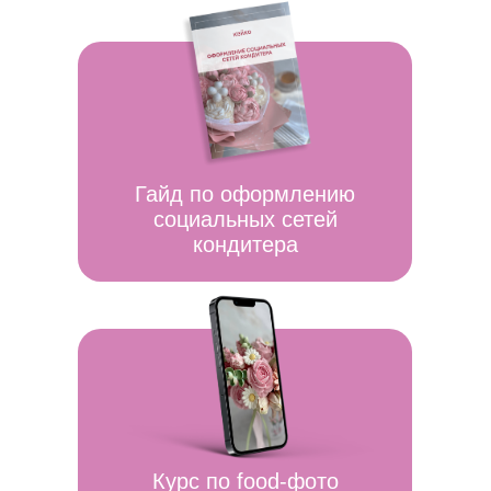
Топ-кондитер
в зефирной
флористике
Автор и ведущая курса
«Зефирные
цветы» и «Кремовая флористика» в
Кейко
Обучила и вывела
на доход
более
4500 учеников
Прошла путь
от личных продаж
до преподавателя
«Я глубоко убеждена, что
кондитер — это человек, который
несет праздник
. И сейчас зефирная
флористика для меня —
возможность передавать свой опыт
и навыки новым ученикам,
чтобы как
можно больше людей умели
создавать праздник своими руками!
»