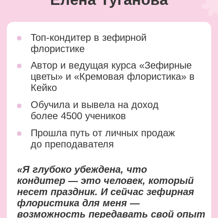
Политика конфиденциальности
Договор оферты
help@keyco.ru
АНО ДПО “Академия кондитерского искусства”
ИНН 5407982134
ОГРН 1215400030010