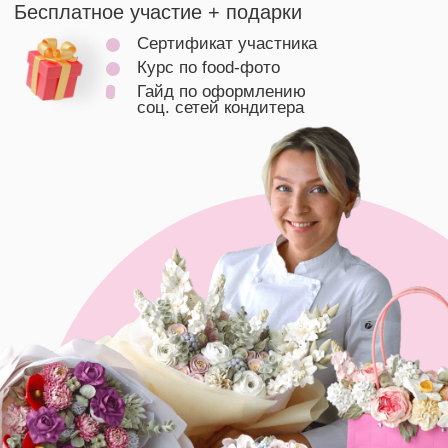
Елена Туганова
ТОП-кондитер
@flowercake_zefir
Что будет
на вебинаре
Особенности зефирной массы
на разной основе,
основы
работы с цветом
и какими
красителями пользоваться,
список необходимого
инвентаря