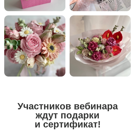
Курс по food-фото
необходимое подспорье
для любого кондитера
Cертификат
участника
мастер-класса
Ведущая мастер-класса
Елена Туганова