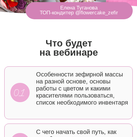
С чего начать свой путь
, как
зарабатывать по шагам и
как
выделяться
среди флористов
и как поднять чек
Главные преимущества
зефирной флористики,
основные тренды 2026 года
и откуда они появляются