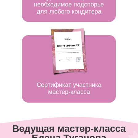
Елена Туганова
ТОП-кондитер
@flowercake_zefir
Мы будем говорить о самой
красивой и популярной нише
в кондитерском мире!
ЗАПИСАТЬСЯ