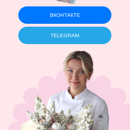
ВКОНТАКТЕ
TELEGRAM
Политика конфиденциальности
Договор оферты
help@keyco.ru
АНО ДПО “Академия кондитерского искусства”
ИНН 5407982134
ОГРН 1215400030010